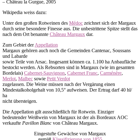
– Château la Gurgue, 2005
Wikipedia weiss dazu:
Unter den großen Rotweinen des
Médoc
zeichnet sich der Margaux
durch seine besondere Finesse aus. Die unbestrittene Spitze stellt das
nach dem Ort benannte
Château Margaux
dar.
Zum Gebiet der
Appellation
Margaux gehören auch noch die Gemeinden Cantenac, Soussans
und Labarde
sowie Teile von Arsac. Insgesamt können ca. 1.100 ha Anbaufläche
bestockt werden. Als Rebsorten sind in Margaux (wie im gesamten
Bordelais)
Cabernet-Sauvignon
,
Cabernet Franc
,
Carménère
,
Merlot
,
Malbec
sowie
Petit Verdot
zugelassen. Die Weine müssen nach der Vergärung einen
Mindestalkoholgehalt von 10,5° aufweisen. Der Ertrag darf 40 hl/
ha
nicht übersteigen.
Die Appellation gilt ausschließlich für Rotwein. Einziger
bedeutender Weißwein von Margaux ist der als Bordeaux AOC
verkaufte
Pavillon Blanc
von Château Margaux.
Eingestufte Gewächse von Margaux
gemäß
Klassifizierung von 1855