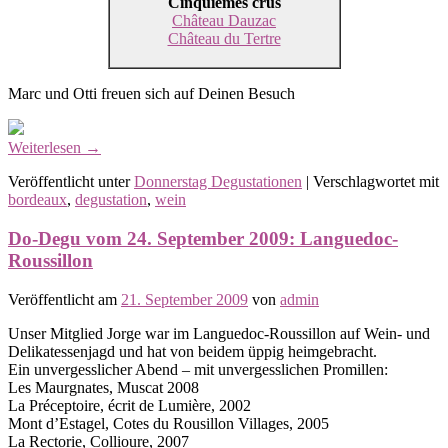
Cinquièmes crus
Château Dauzac
Château du Tertre
Marc und Otti freuen sich auf Deinen Besuch
Weiterlesen
→
Veröffentlicht unter
Donnerstag Degustationen
|
Verschlagwortet mit
bordeaux
,
degustation
,
wein
Do-Degu vom 24. September 2009: Languedoc-
Roussillon
Veröffentlicht am
21. September 2009
von
admin
Unser Mitglied Jorge war im Languedoc-Roussillon auf Wein- und
Delikatessenjagd und hat von beidem üppig heimgebracht.
Ein unvergesslicher Abend – mit unvergesslichen Promillen:
Les Maurgnates, Muscat 2008
La Préceptoire, écrit de Lumière, 2002
Mont d’Estagel, Cotes du Rousillon Villages, 2005
La Rectorie, Collioure, 2007