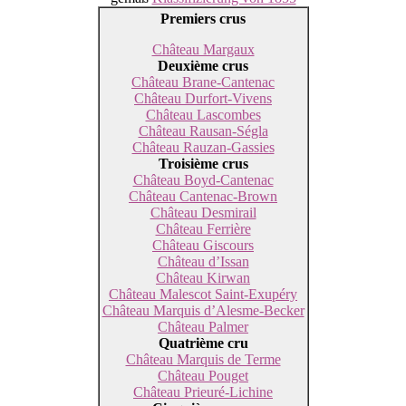
Premiers crus
Château Margaux
Deuxième crus
Château Brane-Cantenac
Château Durfort-Vivens
Château Lascombes
Château Rausan-Ségla
Château Rauzan-Gassies
Troisième crus
Château Boyd-Cantenac
Château Cantenac-Brown
Château Desmirail
Château Ferrière
Château Giscours
Château d’Issan
Château Kirwan
Château Malescot Saint-Exupéry
Château Marquis d’Alesme-Becker
Château Palmer
Quatrième cru
Château Marquis de Terme
Château Pouget
Château Prieuré-Lichine