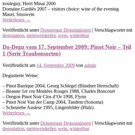
irouleguy, Herri Minai 2006
Domaine Gardiès 2007 – visitors choice: wine of the evening
Mauri, Süsswein
Weiterlesen
→
Veröffentlicht unter
Donnerstag Degustationen
|
Verschlagwortet mit
degustation
,
meinweinkeller
,
wein
,
winterthur
Do-Degu vom 17. September 2009: Pinot Noir – Teil
1 (Serie Traubensorten)
Veröffentlicht am
14. September 2009
von
admin
Degustierte Weine:
– Pinot Barrique 2004, Georg Schlegel (Bündner Herrschaft)
– Beaune 1er cru Montées Rouges 1988, Charles Boncourt
– Oregon Pinot Noir Clos d’Or 1998, Flynn
– Pinot Noir Van der Camp 2004, Tandem (Sonoma)
– Scheurebe Auslese 1995, Lingenfelder (Pfalz)
Weiterlesen
→
Veröffentlicht unter
Donnerstag Degustationen
|
Verschlagwortet mit
degustation
,
meinweinkeller
,
wein
,
winterthur