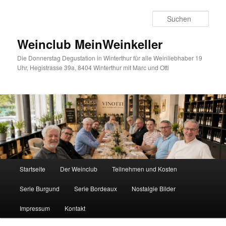
Zum
Zum
Inhalt
sekundären
Such
wechseln
Inhalt
wechseln
Weinclub MeinWeinkeller
Die Donnerstag Degustation in Winterthur für alle Weinliebhaber 19
Uhr, Hegistrasse 39a, 8404 Winterthur mit Marc und Otti
Hauptmenü
Startseite
Der Weinclub
Teilnehmen und Kosten
Serie Burgund
Serie Bordeaux
Nostalgie Bilder
Impressum
Kontakt