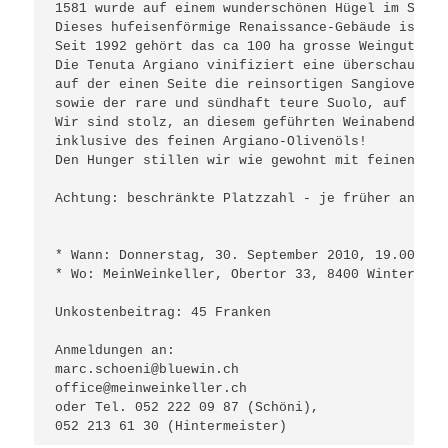
1581 wurde auf einem wunderschönen Hügel im Süden
Dieses hufeisenförmige Renaissance-Gebäude ist bi
Seit 1992 gehört das ca 100 ha grosse Weingut der
Die Tenuta Argiano vinifiziert eine überschaubare
auf der einen Seite die reinsortigen Sangiovese R
sowie der rare und sündhaft teure Suolo, auf der 
Wir sind stolz, an diesem geführten Weinabend das
inklusive des feinen Argiano-Olivenöls!
Den Hunger stillen wir wie gewohnt mit feinen Eth
Achtung: beschränkte Platzzahl - je früher angeme
* Wann: Donnerstag, 30. September 2010, 19.00 Uhr
* Wo: MeinWeinkeller, Obertor 33, 8400 Winterthur
Unkostenbeitrag: 45 Franken
Anmeldungen an: 
marc.schoeni@bluewin.ch
office@meinweinkeller.ch
oder Tel. 052 222 09 87 (Schöni), 
052 213 61 30 (Hintermeister)