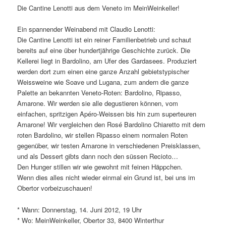
Die Cantine Lenotti aus dem Veneto im MeinWeinkeller!
Ein spannender Weinabend mit Claudio Lenotti:
Die Cantine Lenotti ist ein reiner Familienbetrieb und schaut
bereits auf eine über hundertjährige Geschichte zurück. Die
Kellerei liegt in Bardolino, am Ufer des Gardasees. Produziert
werden dort zum einen eine ganze Anzahl gebietstypischer
Weissweine wie Soave und Lugana, zum andern die ganze
Palette an bekannten Veneto-Roten: Bardolino, Ripasso,
Amarone. Wir werden sie alle degustieren können, vom
einfachen, spritzigen Apéro-Weissen bis hin zum superteuren
Amarone! Wir vergleichen den Rosé Bardolino Chiaretto mit dem
roten Bardolino, wir stellen Ripasso einem normalen Roten
gegenüber, wir testen Amarone in verschiedenen Preisklassen,
und als Dessert gibts dann noch den süssen Recioto…
Den Hunger stillen wir wie gewohnt mit feinen Häppchen.
Wenn dies alles nicht wieder einmal ein Grund ist, bei uns im
Obertor vorbeizuschauen!
* Wann: Donnerstag, 14. Juni 2012, 19 Uhr
* Wo: MeinWeinkeller, Obertor 33, 8400 Winterthur