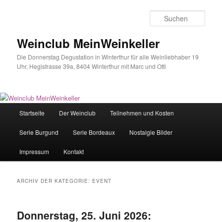
Zum
Zum
Inhalt
sekundären
Such
wechseln
Inhalt
wechseln
Weinclub MeinWeinkeller
Die Donnerstag Degustation in Winterthur für alle Weinliebhaber 19
Uhr, Hegistrasse 39a, 8404 Winterthur mit Marc und Otti
Hauptmenü
Startseite
Der Weinclub
Teilnehmen und Kosten
Serie Burgund
Serie Bordeaux
Nostalgie Bilder
Impressum
Kontakt
ARCHIV DER KATEGORIE:
EVENT
Donnerstag, 25. Juni 2026: