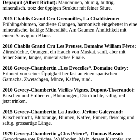
Depaquit (Albert Bichot):
Mandarinen, blumig, buttrig,
mineralisch, trotz der üppigen Struktur mit feiner Säure.
2015 Chablis Grand Cru Grenouilles, La Chablisienne:
Frühlingsblumen, kandierte Orangen, harmonisch eingebettet in eine
mineralische, kalkige Mineralität. Am Gaumen Ähnlichkeit mit
einem Sauvignon Blanc.
2018 Chablis Grand Cru Les Preuses, Domaine William Fèvre:
Zitrusfrüchte, Orangen, ein Hauch von Muskat, sanft, aber mit
feiner Säure, langes, mineralisches Finale.
2018 Gevrey-Chambertin „Les Evocelles“, Domaine Quivy:
Erinnert von seiner Üppigkeit her fast an einen spanischen
Garnacha. Zwetschgen, Minze, Kaffee, rund.
2010 Gevrey-Chambertin Vieilles Vignes, Dupont-Tisserandot:
Kirschen und Erdbeeren, Blutorangen, Dörrfrüchte, saftig, reif –
jetzt trinken.
2015 Gevrey-Chambertin La Justice, Jérôme Galeyrand:
Kirschenfrucht, Blutorange, Blumen, Kaffee, Piment, fleischig und
saftig, grossartige Länge.
1979 Gevrey-Chambertin „Clos Prieur“, Thomas Bassot:
Getrocknete rote Früchte, Waldboden, Malz, dezent Kampfer, am