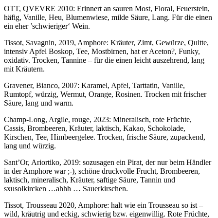
OTT, QVEVRE 2010: Erinnert an sauren Most, Floral, Feuerstein,
häfig, Vanille, Heu, Blumenwiese, milde Säure, Lang. Für die einen
ein eher ’schwieriger‘ Wein.
Tissot, Savagnin, 2019, Amphore: Kräuter, Zimt, Gewürze, Quitte,
intensiv Apfel Boskop, Tee, Mostbirnen, hat er Aceton?, Funky,
oxidativ. Trocken, Tannine – für die einen leicht auszehrend, lang
mit Kräutern.
Gravener, Bianco, 2007: Karamel, Apfel, Tarttatin, Vanille,
Rumtopf, würzig, Wermut, Orange, Rosinen. Trocken mit frischer
Säure, lang und warm.
Champ-Long, Argile, rouge, 2023: Mineralisch, rote Früchte,
Cassis, Brombeeren, Kräuter, laktisch, Kakao, Schokolade,
Kirschen, Tee, Himbeergelee. Trocken, frische Säure, zupackend,
lang und würzig.
Sant’Or, Ariortiko, 2019: sozusagen ein Pirat, der nur beim Händler
in der Amphore war ;-), schöne druckvolle Frucht, Brombeeren,
laktisch, mineralisch, Kräuter, saftige Säure, Tannin und
sxusolkircken …ahhh … Sauerkirschen.
Tissot, Trousseau 2020, Amphore: halt wie ein Trousseau so ist –
wild, kräutrig und eckig, schwierig bzw. eigenwillig. Rote Früchte,