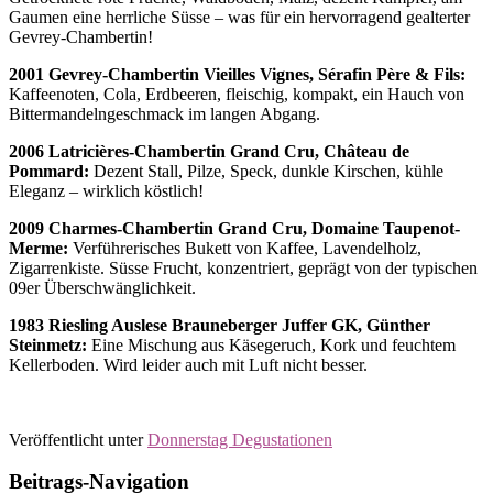
Gaumen eine herrliche Süsse – was für ein hervorragend gealterter
Gevrey-Chambertin!
2001 Gevrey-Chambertin Vieilles Vignes, Sérafin Père & Fils:
Kaffeenoten, Cola, Erdbeeren, fleischig, kompakt, ein Hauch von
Bittermandelngeschmack im langen Abgang.
2006 Latricières-Chambertin Grand Cru, Château de
Pommard:
Dezent Stall, Pilze, Speck, dunkle Kirschen, kühle
Eleganz – wirklich köstlich!
2009 Charmes-Chambertin Grand Cru, Domaine Taupenot-
Merme:
Verführerisches Bukett von Kaffee, Lavendelholz,
Zigarrenkiste. Süsse Frucht, konzentriert, geprägt von der typischen
09er Überschwänglichkeit.
1983 Riesling Auslese Brauneberger Juffer GK, Günther
Steinmetz:
Eine Mischung aus Käsegeruch, Kork und feuchtem
Kellerboden. Wird leider auch mit Luft nicht besser.
Veröffentlicht unter
Donnerstag Degustationen
Beitrags-Navigation