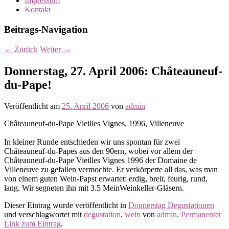
Impressum
Kontakt
Beitrags-Navigation
←
Zurück
Weiter
→
Donnerstag, 27. April 2006: Châteauneuf-
du-Pape!
Veröffentlicht am
25. April 2006
von
admin
Châteauneuf-du-Pape Vieilles Vignes, 1996, Villeneuve
In kleiner Runde entschieden wir uns spontan für zwei
Châteauneuf-du-Papes aus den 90ern, wobei vor allem der
Châteauneuf-du-Pape Vieilles Vignes 1996 der Domaine de
Villeneuve zu gefallen vermochte. Er verkörperte all das, was man
von einem guten Wein-Papst erwartet: erdig, breit, feurig, rund,
lang. Wir segneten ihn mit 3.5 MeinWeinkeller-Gläsern.
Dieser Eintrag wurde veröffentlicht in
Donnerstag Degustationen
und verschlagwortet mit
degustation
,
wein
von
admin
.
Permanenter
Link zum Eintrag
.