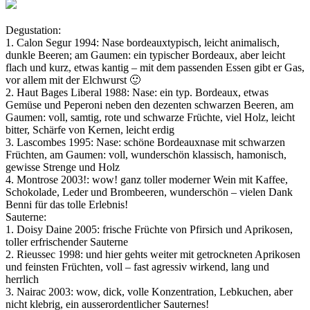
Degustation:
1. Calon Segur 1994: Nase bordeauxtypisch, leicht animalisch,
dunkle Beeren; am Gaumen: ein typischer Bordeaux, aber leicht
flach und kurz, etwas kantig – mit dem passenden Essen gibt er Gas,
vor allem mit der Elchwurst 🙂
2. Haut Bages Liberal 1988: Nase: ein typ. Bordeaux, etwas
Gemüse und Peperoni neben den dezenten schwarzen Beeren, am
Gaumen: voll, samtig, rote und schwarze Früchte, viel Holz, leicht
bitter, Schärfe von Kernen, leicht erdig
3. Lascombes 1995: Nase: schöne Bordeauxnase mit schwarzen
Früchten, am Gaumen: voll, wunderschön klassisch, hamonisch,
gewisse Strenge und Holz
4. Montrose 2003!: wow! ganz toller moderner Wein mit Kaffee,
Schokolade, Leder und Brombeeren, wunderschön – vielen Dank
Benni für das tolle Erlebnis!
Sauterne:
1. Doisy Daine 2005: frische Früchte von Pfirsich und Aprikosen,
toller erfrischender Sauterne
2. Rieussec 1998: und hier gehts weiter mit getrockneten Aprikosen
und feinsten Früchten, voll – fast agressiv wirkend, lang und
herrlich
3. Nairac 2003: wow, dick, volle Konzentration, Lebkuchen, aber
nicht klebrig, ein ausserordentlicher Sauternes!