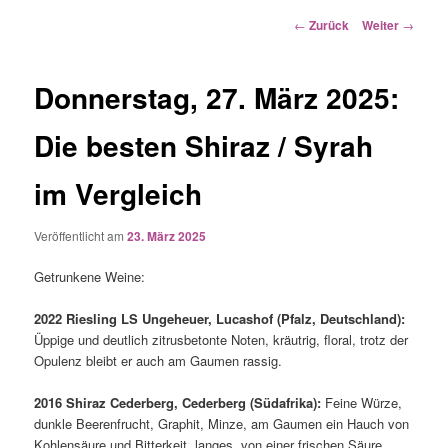
Beitrags-
←
Zurück
Weiter
→
Navigation
Donnerstag, 27. März 2025:
Die besten Shiraz / Syrah
im Vergleich
Veröffentlicht am
23. März 2025
Getrunkene Weine:
2022 Riesling LS Ungeheuer, Lucashof (Pfalz, Deutschland):
Üppige und deutlich zitrusbetonte Noten, kräutrig, floral, trotz der
Opulenz bleibt er auch am Gaumen rassig.
2016 Shiraz Cederberg, Cederberg (Südafrika):
Feine Würze,
dunkle Beerenfrucht, Graphit, Minze, am Gaumen ein Hauch von
Kohlensäure und Bitterkeit, langes, von einer frischen Säure