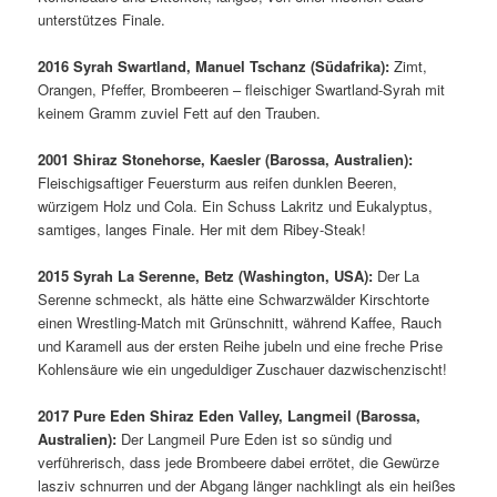
unterstützes Finale.
2016 Syrah Swartland, Manuel Tschanz (Südafrika):
Zimt,
Orangen, Pfeffer, Brombeeren – fleischiger Swartland-Syrah mit
keinem Gramm zuviel Fett auf den Trauben.
2001 Shiraz Stonehorse, Kaesler (Barossa, Australien):
Fleischigsaftiger Feuersturm aus reifen dunklen Beeren,
würzigem Holz und Cola. Ein Schuss Lakritz und Eukalyptus,
samtiges, langes Finale. Her mit dem Ribey-Steak!
2015 Syrah La Serenne, Betz (Washington, USA):
Der La
Serenne schmeckt, als hätte eine Schwarzwälder Kirschtorte
einen Wrestling-Match mit Grünschnitt, während Kaffee, Rauch
und Karamell aus der ersten Reihe jubeln und eine freche Prise
Kohlensäure wie ein ungeduldiger Zuschauer dazwischenzischt!
2017 Pure Eden Shiraz Eden Valley, Langmeil (Barossa,
Australien):
Der Langmeil Pure Eden ist so sündig und
verführerisch, dass jede Brombeere dabei errötet, die Gewürze
lasziv schnurren und der Abgang länger nachklingt als ein heißes