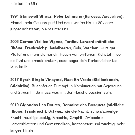
Flüstern im Ohr!
1994 Stonewell Shiraz, Peter Lehmann (Barossa, Australien):
Einmal mehr Genuss pur! Und dass wir ihn bis zu 20 Jahre
jünger schätzten, bleibt unter uns!
2005 Cornas Vieilles Vignes, Tardieu-Laruent (nördliche
Rhône, Frankreich):
Heidelbeeren, Cola, Veilchen, würziger
Pfeffer und mehr als nur ein Hauch von ehrlichem Kuhstall – so
rustikal und charakterstark, dass sogar dein Korkenzieher fast
Muh brüllt!
2017 Syrah Single Vineyard, Rust En Vrede (Stellenbosch,
Südafrika):
Buschfeuer, Rumtopf in Kombination mit Sojasauce
und Streumi – da muss was mit der Flasche passiert sein.
2019 Gigondas Les Routes, Domaine des Bosquets (südliche
Rhône, Frankreich):
Schwarz wie die Nacht, schwarzbeerige
Frucht, rauchigspeckig, Macchia, Graphit, Zwiebeln mit
Lorbeerblättern und Gewürznelken, konzentriert und wuchtig, sehr
langes Finale.