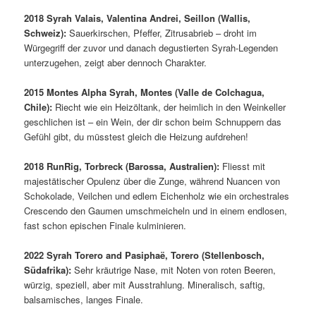
2018 Syrah Valais, Valentina Andrei, Seillon (Wallis,
Schweiz):
Sauerkirschen, Pfeffer, Zitrusabrieb – droht im
Würgegriff der zuvor und danach degustierten Syrah-Legenden
unterzugehen, zeigt aber dennoch Charakter.
2015 Montes Alpha Syrah, Montes (Valle de Colchagua,
Chile):
Riecht wie ein Heizöltank, der heimlich in den Weinkeller
geschlichen ist – ein Wein, der dir schon beim Schnuppern das
Gefühl gibt, du müsstest gleich die Heizung aufdrehen!
2018 RunRig, Torbreck (Barossa, Australien):
Fliesst mit
majestätischer Opulenz über die Zunge, während Nuancen von
Schokolade, Veilchen und edlem Eichenholz wie ein orchestrales
Crescendo den Gaumen umschmeicheln und in einem endlosen,
fast schon epischen Finale kulminieren.
2022 Syrah Torero and Pasiphaë, Torero (Stellenbosch,
Südafrika):
Sehr kräutrige Nase, mit Noten von roten Beeren,
würzig, speziell, aber mit Ausstrahlung. Mineralisch, saftig,
balsamisches, langes Finale.