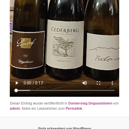
Dieser Eintrag wurde veröffentlicht in
Donnerstag Degustationen
von
admin
. Setze ein Lesezeichen zum
Permalink
.
Stolz präsentiert von WordPress