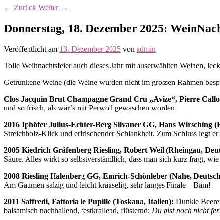
←
Zurück
Weiter
→
Donnerstag, 18. Dezember 2025: WeinNacht
Veröffentlicht am
13. Dezember 2025
von
admin
Tolle Weihnachtsfeier auch dieses Jahr mit auserwählten Weinen, le
Getrunkene Weine (die Weine wurden nicht im grossen Rahmen bespro
Clos Jacquin Brut Champagne Grand Cru „Avize“, Pierre Callo
und so frisch, als wär’s mit Perwoll gewaschen worden.
2016 Iphöfer Julius-Echter-Berg Silvaner GG, Hans Wirsching (
Streichholz-Klick und erfrischender Schlankheit. Zum Schluss legt er
2005 Kiedrich Gräfenberg Riesling, Robert Weil (Rheingau, Deu
Säure. Alles wirkt so selbstverständlich, dass man sich kurz fragt, wie
2008 Riesling Halenberg GG, Emrich-Schönleber (Nahe, Deutsch
Am Gaumen salzig und leicht kräuselig, sehr langes Finale – Bäm!
2011 Saffredi, Fattoria le Pupille (Toskana, Italien):
Dunkle Beeren
balsamisch nachhallend, festkrallend, flüsternd:
Du bist noch nicht fert