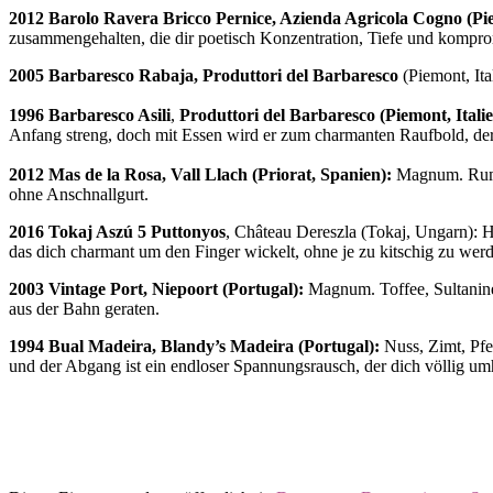
2012 Barolo Ravera Bricco Pernice, Azienda Agricola Cogno (Pie
zusammengehalten, die dir poetisch Konzentration, Tiefe und kompro
2005
Barbaresco Rabaja, Produttori del Barbaresco
(Piemont, Ita
1996
Barbaresco Asili
,
Produttori del Barbaresco (Piemont, Italie
Anfang streng, doch mit Essen wird er zum charmanten Raufbold, der p
2012 Mas de la Rosa, Vall Llach
(Priorat, Spanien):
Magnum. Rumtop
ohne Anschnallgurt.
2016 Tokaj
Aszú 5 Puttonyos
, Château Dereszla (Tokaj, Ungarn): H
das dich charmant um den Finger wickelt, ohne je zu kitschig zu wer
2003 Vintage Port, Niepoort (Portugal):
Magnum. Toffee, Sultanine
aus der Bahn geraten.
1994 Bual Madeira, Blandy’s Madeira (Portugal):
Nuss, Zimt, Pfe
und der Abgang ist ein endloser Spannungsrausch, der dich völlig um