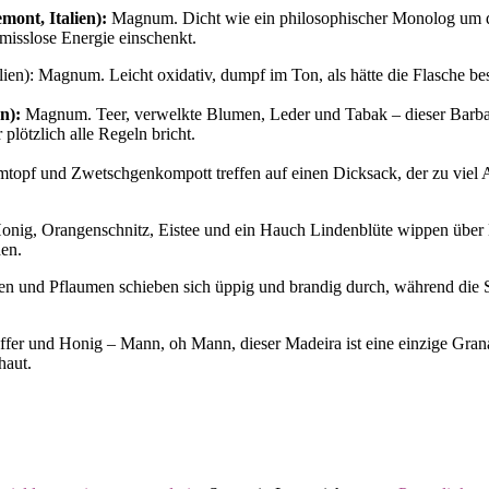
mont, Italien):
Magnum. Dicht wie ein philosophischer Monolog um dr
misslose Energie einschenkt.
lien): Magnum. Leicht oxidativ, dumpf im Ton, als hätte die Flasche be
n):
Magnum. Teer, verwelkte Blumen, Leder und Tabak – dieser Barbar
lötzlich alle Regeln bricht.
f und Zwetschgenkompott treffen auf einen Dicksack, der zu viel Alkoh
onig, Orangenschnitz, Eistee und ein Hauch Lindenblüte wippen über B
den.
n und Pflaumen schieben sich üppig und brandig durch, während die Säu
ffer und Honig – Mann, oh Mann, dieser Madeira ist eine einzige Granat
haut.