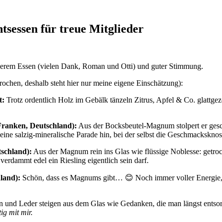
sessen für treue Mitglieder
ckerem Essen (vielen Dank, Roman und Otti) und guter Stimmung.
chen, deshalb steht hier nur meine eigene Einschätzung):
t:
Trotz ordentlich Holz im Gebälk tänzeln Zitrus, Apfel & Co. glattge
Franken, Deutschland):
Aus der Bocksbeutel-Magnum stolpert er gesch
 eine salzig-mineralische Parade hin, bei der selbst die Geschmackskn
tschland):
Aus der Magnum rein ins Glas wie flüssige Noblesse: getrock
 verdammt edel ein Riesling eigentlich sein darf.
land):
Schön, dass es Magnums gibt… 😊 Noch immer voller Energie, f
 und Leder steigen aus dem Glas wie Gedanken, die man längst entsor
ig mit mir.