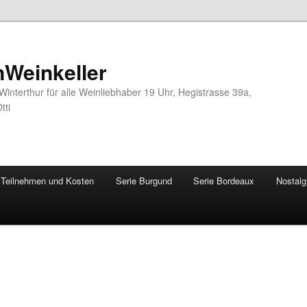
nWeinkeller
interthur für alle Weinliebhaber 19 Uhr, Hegistrasse 39a,
tti
Teilnehmen und Kosten
Serie Burgund
Serie Bordeaux
Nostalg