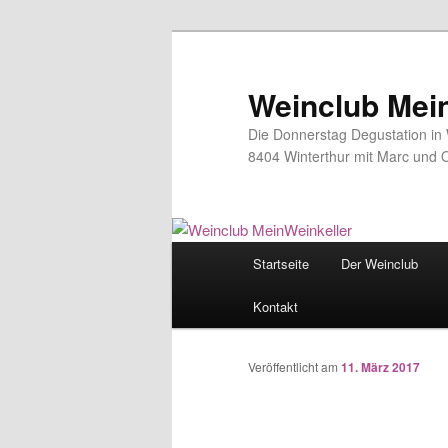
Zum
Inhalt
wechseln
Weinclub Mei
Die Donnerstag Degustation in W
8404 Winterthur mit Marc und O
Hauptmenü
Startseite
Der Weinclub
Kontakt
Veröffentlicht am
11. März 2017