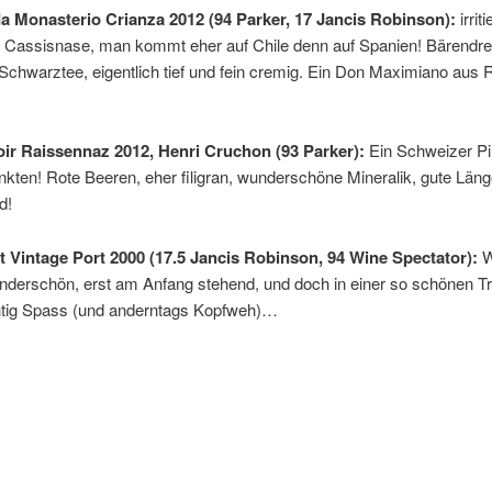
a Monasterio Crianza 2012 (94 Parker, 17 Jancis Robinson):
irrit
 Cassisnase, man kommt eher auf Chile denn auf Spanien! Bärendrec
Schwarztee, eigentlich tief und fein cremig. Ein Don Maximiano aus R
oir Raissennaz 2012, Henri Cruchon (93 Parker):
Ein Schweizer Pi
kten! Rote Beeren, eher filigran, wunderschöne Mineralik, gute Läng
d!
t Vintage Port 2000 (17.5 Jancis Robinson, 94 Wine Spectator):
W
derschön, erst am Anfang stehend, und doch in einer so schönen T
htig Spass (und anderntags Kopfweh)…