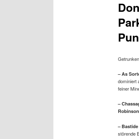
Don
Par
Pun
Getrunken
– As Sort
dominiert
feiner Mine
– Chassag
Robinson
– Bastide
störende 