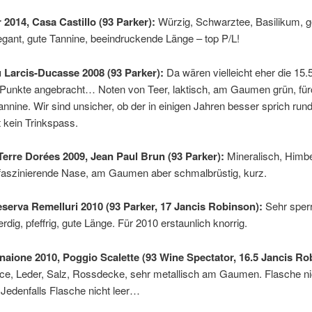
r 2014, Casa Castillo (93 Parker):
Würzig, Schwarztee, Basilikum, g
egant, gute Tannine, beeindruckende Länge – top P/L!
 Larcis-Ducasse 2008 (93 Parker):
Da wären vielleicht eher die 15.
Punkte angebracht… Noten von Teer, laktisch, am Gaumen grün, fürc
annine. Wir sind unsicher, ob der in einigen Jahren besser sprich rund
 kein Trinkspass.
 Terre Dorées 2009, Jean Paul Brun (93 Parker):
Mineralisch, Himb
h faszinierende Nase, am Gaumen aber schmalbrüstig, kurz.
eserva Remelluri 2010 (93 Parker, 17 Jancis Robinson):
Sehr sperr
dig, pfeffrig, gute Länge. Für 2010 erstaunlich knorrig.
onaione 2010, Poggio Scalette (93 Wine Spectator, 16.5 Jancis Ro
ce, Leder, Salz, Rossdecke, sehr metallisch am Gaumen. Flasche nic
Jedenfalls Flasche nicht leer…