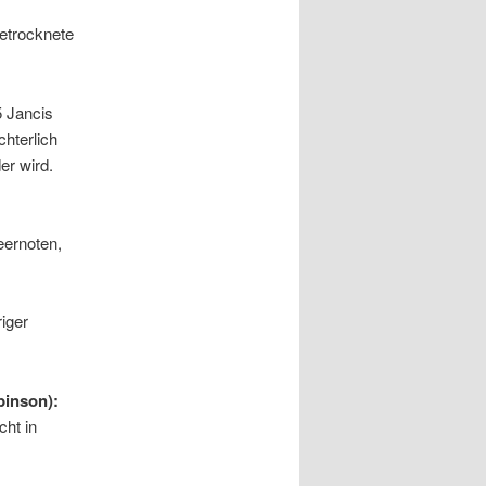
etrocknete
5 Jancis
hterlich
er wird.
eernoten,
iger
binson):
ht in