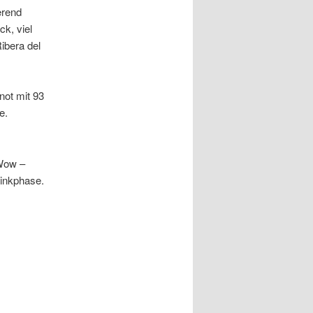
ierend
k, viel
ibera del
not mit 93
e.
ow –
rinkphase.