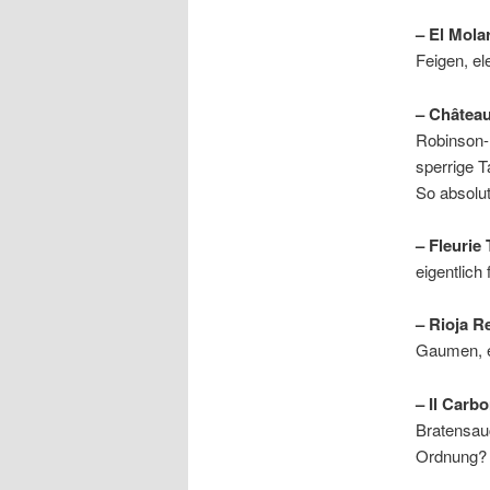
– El Mola
Feigen, el
– Château
Robinson-
sperrige T
So absolut
– Fleurie
eigentlic
– Rioja R
Gaumen, er
– Il Carb
Bratensau
Ordnung? 