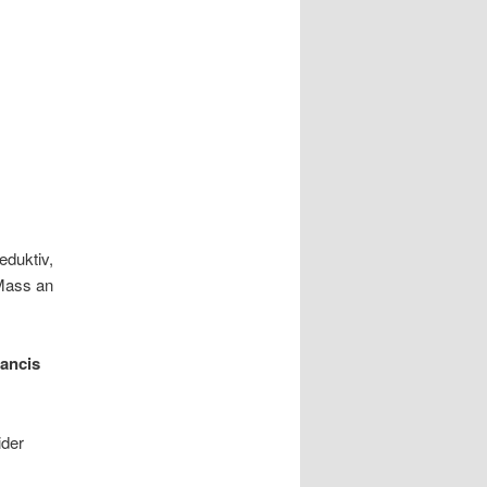
eduktiv,
 Mass an
ancis
ider