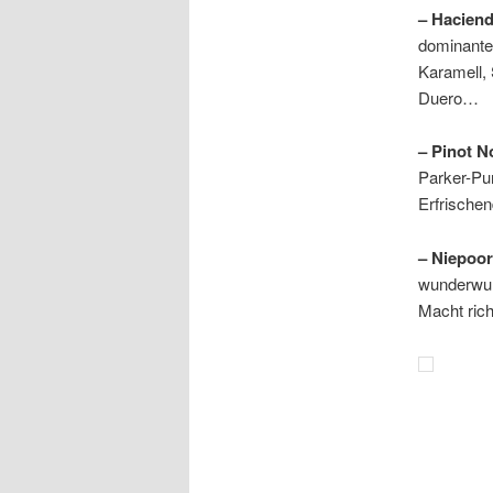
– Haciend
dominante
Karamell, 
Duero…
– Pinot N
Parker-Pun
Erfrischen
– Niepoor
wunderwun
Macht ric