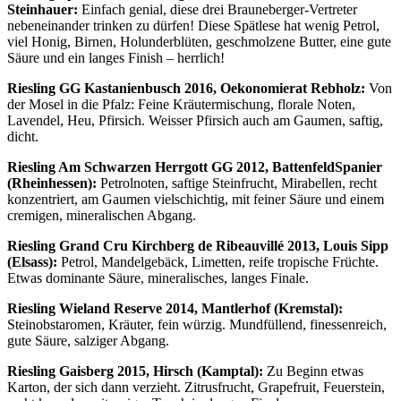
Steinhauer:
Einfach genial, diese drei Brauneberger-Vertreter
nebeneinander trinken zu dürfen! Diese Spätlese hat wenig Petrol,
viel Honig, Birnen, Holunderblüten, geschmolzene Butter, eine gute
Säure und ein langes Finish – herrlich!
Riesling GG Kastanienbusch 2016, Oekonomierat Rebholz:
Von
der Mosel in die Pfalz: Feine Kräutermischung, florale Noten,
Lavendel, Heu, Pfirsich. Weisser Pfirsich auch am Gaumen, saftig,
dicht.
Riesling Am Schwarzen Herrgott GG 2012, BattenfeldSpanier
(Rheinhessen):
Petrolnoten, saftige Steinfrucht, Mirabellen, recht
konzentriert, am Gaumen vielschichtig, mit feiner Säure und einem
cremigen, mineralischen Abgang.
Riesling Grand Cru Kirchberg de Ribeauvillé 2013, Louis Sipp
(Elsass):
Petrol, Mandelgebäck, Limetten, reife tropische Früchte.
Etwas dominante Säure, mineralisches, langes Finale.
Riesling Wieland Reserve 2014, Mantlerhof (Kremstal):
Steinobstaromen, Kräuter, fein würzig. Mundfüllend, finessenreich,
gute Säure, salziger Abgang.
Riesling Gaisberg 2015, Hirsch (Kamptal):
Zu Beginn etwas
Karton, der sich dann verzieht. Zitrusfrucht, Grapefruit, Feuerstein,