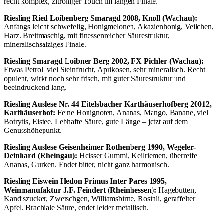
recht komplex, zitroniger Touch im langen Finale.
Riesling Ried Loibenberg Smaragd 2008, Knoll (Wachau):
Anfangs leicht schwefelig, Honigmelonen, Akazienhonig, Veilchen,
Harz. Breitmaschig, mit finessenreicher Säurestruktur,
mineralischsalziges Finale.
Riesling Smaragd Loibner Berg 2002, FX Pichler (Wachau):
Etwas Petrol, viel Steinfrucht, Aprikosen, sehr mineralisch. Recht
opulent, wirkt noch sehr frisch, mit guter Säurestruktur und
beeindruckend lang.
Riesling Auslese Nr. 44 Eitelsbacher Karthäuserhofberg 20012,
Karthäuserhof:
Feine Honignoten, Ananas, Mango, Banane, viel
Botrytis, Eistee. Lebhafte Säure, gute Länge – jetzt auf dem
Genusshöhepunkt.
Riesling Auslese Geisenheimer Rothenberg 1990, Wegeler-
Deinhard (Rheingau):
Heisser Gummi, Keilriemen, überreife
Ananas, Gurken. Endet bitter, nicht ganz harmonisch.
Riesling Eiswein Hedon Primus Inter Pares 1995,
Weinmanufaktur J.F. Feindert (Rheinhessen):
Hagebutten,
Kandiszucker, Zwetschgen, Williamsbirne, Rosinli, geraffelter
Apfel. Brachiale Säure, endet leider metallisch.