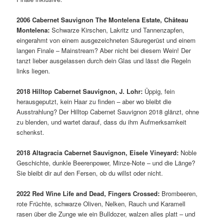
2006 Cabernet Sauvignon The Montelena Estate, Château
Montelena:
Schwarze Kirschen, Lakritz und Tannenzapfen,
eingerahmt von einem ausgezeichneten Säuregerüst und einem
langen Finale – Mainstream? Aber nicht bei diesem Wein! Der
tanzt lieber ausgelassen durch dein Glas und lässt die Regeln
links liegen.
2018 Hilltop Cabernet Sauvignon, J. Lohr:
Üppig, fein
herausgeputzt, kein Haar zu finden – aber wo bleibt die
Ausstrahlung? Der Hilltop Cabernet Sauvignon 2018 glänzt, ohne
zu blenden, und wartet darauf, dass du ihm Aufmerksamkeit
schenkst.
2018 Altagracia Cabernet Sauvignon, Eisele Vineyard:
Noble
Geschichte, dunkle Beerenpower, Minze-Note – und die Länge?
Sie bleibt dir auf den Fersen, ob du willst oder nicht.
2022 Red Wine Life and Dead, Fingers Crossed:
Brombeeren,
rote Früchte, schwarze Oliven, Nelken, Rauch und Karamell
rasen über die Zunge wie ein Bulldozer, walzen alles platt – und