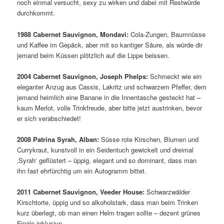
noch einmal versucht, sexy zu wirken und dabei mit Restwürde
durchkommt.
1988 Cabernet Sauvignon, Mondavi:
Cola-Zungen, Baumnüsse
und Kaffee im Gepäck, aber mit so kantiger Säure, als würde dir
jemand beim Küssen plötzlich auf die Lippe beissen.
2004 Cabernet Sauvignon, Joseph Phelps:
Schmeckt wie ein
eleganter Anzug aus Cassis, Lakritz und schwarzem Pfeffer, dem
jemand heimlich eine Banane in die Innentasche gesteckt hat –
kaum Merlot, volle Trinkfreude, aber bitte jetzt austrinken, bevor
er sich verabschiedet!
2008 Patrina Syrah, Alban:
Süsse rote Kirschen, Blumen und
Currykraut, kunstvoll in ein Seidentuch gewickelt und dreimal
‚Syrah‘ geflüstert – üppig, elegant und so dominant, dass man
ihn fast ehrfürchtig um ein Autogramm bittet.
2011 Cabernet Sauvignon, Veeder House:
Schwarzwälder
Kirschtorte, üppig und so alkoholstark, dass man beim Trinken
kurz überlegt, ob man einen Helm tragen sollte – dezent grünes
Finale inklusive.