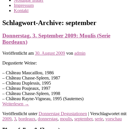
Nostalgie Bilder
Impressum
Kontakt
Schlagwort-Archive:
september
Donnerstag, 3. September 2009: Moulis (Serie
Bordeaux)
Veröffentlicht am
30. August 2009
von
admin
Degustierte Weine:
– Château Maucaillou, 1986
– Château Chasse-Spleen, 1987
– Château Duplessis, 1995
– Château Poujeaux, 1997
– Château Chasse-Spleen, 1998
– Château Rayne-Vigneau, 1995 (Sauternes)
Weiterlesen
→
Veröffentlicht unter
Donnerstag Degustationen
|
Verschlagwortet mit
2009
,
3
,
bordeaux
,
donnerstag
,
moulis
,
september
,
serie
,
vorschau