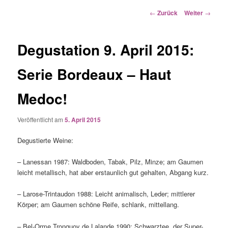
Beitrags-
←
Zurück
Weiter
→
Navigation
Degustation 9. April 2015:
Serie Bordeaux – Haut
Medoc!
Veröffentlicht am
5. April 2015
Degustierte Weine:
– Lanessan 1987: Waldboden, Tabak, Pilz, Minze; am Gaumen
leicht metallisch, hat aber erstaunlich gut gehalten, Abgang kurz.
– Larose-Trintaudon 1988: Leicht animalisch, Leder; mittlerer
Körper; am Gaumen schöne Reife, schlank, mittellang.
– Bel-Orme Tronquoy de Lalande 1990: Schwarztee, der Super-