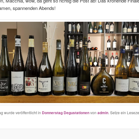
n, Macchia, wow, da geht so richtig die Post ab! Das krönende Final
samen, spannenden Abends!
ag wurde veröffentlicht in
Donnerstag Degustationen
von
admin
. Setze ein Lesez