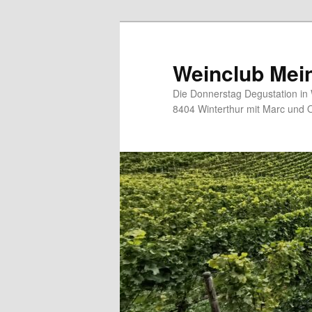
Zum
Inhalt
wechseln
Weinclub Mei
Die Donnerstag Degustation in W
8404 Winterthur mit Marc und O