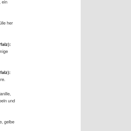
, ein
lle her
falz):
emige
alz):
re.
nille,
beln und
, gelbe