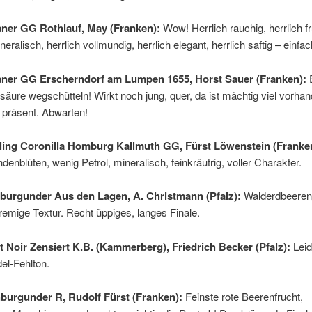
aner GG Rothlauf, May (Franken):
Wow! Herrlich rauchig, herrlich fr
neralisch, herrlich vollmundig, herrlich elegant, herrlich saftig – einfac
aner GG Erscherndorf am Lumpen 1655, Horst Sauer (Franken):
E
säure wegschütteln! Wirkt noch jung, quer, da ist mächtig viel vorha
 präsent. Abwarten!
ling Coronilla Homburg Kallmuth GG, Fürst Löwenstein (Franke
denblüten, wenig Petrol, mineralisch, feinkräutrig, voller Charakter.
burgunder Aus den Lagen, A. Christmann (Pfalz):
Walderdbeeren,
cremige Textur. Recht üppiges, langes Finale.
t Noir Zensiert K.B. (Kammerberg), Friedrich Becker (Pfalz):
Leid
el-Fehlton.
burgunder R, Rudolf Fürst (Franken):
Feinste rote Beerenfrucht,