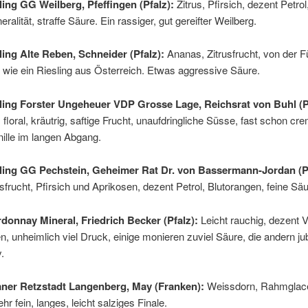
ling GG Weilberg, Pfeffingen (Pfalz):
Zitrus, Pfirsich, dezent Petrol
ralität, straffe Säure. Ein rassiger, gut gereifter Weilberg.
ling Alte Reben, Schneider (Pfalz):
Ananas, Zitrusfrucht, von der Fü
 wie ein Riesling aus Österreich. Etwas aggressive Säure.
ling Forster Ungeheuer VDP Grosse Lage, Reichsrat von Buhl (P
 floral, kräutrig, saftige Frucht, unaufdringliche Süsse, fast schon cr
nille im langen Abgang.
ling GG Pechstein, Geheimer Rat Dr. von Bassermann-Jordan (Pf
usfrucht, Pfirsich und Aprikosen, dezent Petrol, Blutorangen, feine Säu
donnay Mineral, Friedrich Becker (Pfalz):
Leicht rauchig, dezent Va
, unheimlich viel Druck, einige monieren zuviel Säure, die andern ju
.
aner Retzstadt Langenberg, May (Franken):
Weissdorn, Rahmglace
hr fein, langes, leicht salziges Finale.