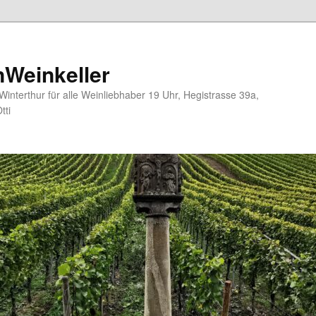
nWeinkeller
interthur für alle Weinliebhaber 19 Uhr, Hegistrasse 39a,
tti