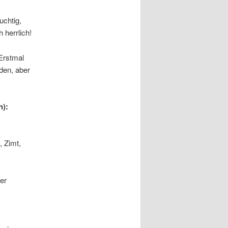
uchtig,
h herrlich!
rstmal
nden, aber
n):
 Zimt,
er