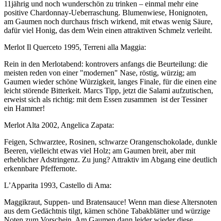
11jährig und noch wunderschön zu trinken – einmal mehr eine
positive Chardonnay-Ueberraschung. Blumenwiese, Honignoten,
am Gaumen noch durchaus frisch wirkend, mit etwas wenig Säure,
dafür viel Honig, das dem Wein einen attraktiven Schmelz verleiht.
Merlot Il Querceto 1995, Terreni alla Maggia:
Rein in den Merlotabend: kontrovers anfangs die Beurteilung: die
meisten reden von einer "modernen" Nase, röstig, würzig; am
Gaumen wieder schöne Würzigkeit, langes Finale, für die einen eine
leicht störende Bitterkeit. Marcs Tipp, jetzt die Salami aufzutischen,
erweist sich als richtig: mit dem Essen zusammen ist der Tessiner
ein Hammer!
Merlot Alta 2002, Angelica Zapata:
Feigen, Schwarztee, Rosinen, schwarze Orangenschokolade, dunkle
Beeren, vielleicht etwas viel Holz; am Gaumen breit, aber mit
erheblicher Adstringenz. Zu jung? Attraktiv im Abgang eine deutlich
erkennbare Pfeffernote.
L’Apparita 1993, Castello di Ama:
Maggikraut, Suppen- und Bratensauce! Wenn man diese Altersnoten
aus dem Gedächtnis tilgt, kämen schöne Tabakblätter und würzige
Noten zum Vorschein. Am Gaumen dann leider wieder diese