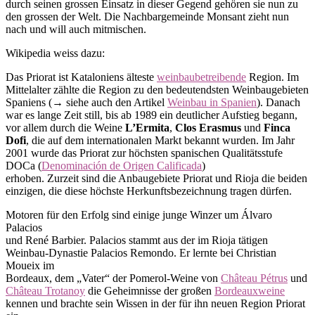
durch seinen grossen Einsatz in dieser Gegend gehören sie nun zu
den grossen der Welt. Die Nachbargemeinde Monsant zieht nun
nach und will auch mitmischen.
Wikipedia weiss dazu:
Das Priorat ist Kataloniens älteste
weinbaubetreibende
Region. Im
Mittelalter zählte die Region zu den bedeutendsten Weinbaugebieten
Spaniens (→ siehe auch den Artikel
Weinbau in Spanien
). Danach
war es lange Zeit still, bis ab 1989 ein deutlicher Aufstieg begann,
vor allem durch die Weine
L’Ermita
,
Clos Erasmus
und
Finca
Dofi
, die auf dem internationalen Markt bekannt wurden. Im Jahr
2001 wurde das Priorat zur höchsten spanischen Qualitätsstufe
DOCa (
Denominación de Origen Calificada
)
erhoben. Zurzeit sind die Anbaugebiete Priorat und Rioja die beiden
einzigen, die diese höchste Herkunftsbezeichnung tragen dürfen.
Motoren für den Erfolg sind einige junge Winzer um Álvaro
Palacios
und René Barbier. Palacios stammt aus der im Rioja tätigen
Weinbau-Dynastie Palacios Remondo. Er lernte bei Christian
Moueix im
Bordeaux, dem „Vater“ der Pomerol-Weine von
Château Pétrus
und
Château Trotanoy
die Geheimnisse der großen
Bordeauxweine
kennen und brachte sein Wissen in der für ihn neuen Region Priorat