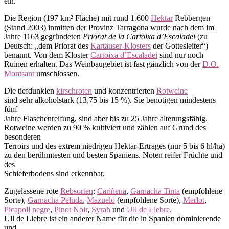
ein.
Die Region (197 km² Fläche) mit rund 1.600
Hektar
Rebbergen
(Stand 2003) inmitten der Provinz Tarragona wurde nach dem im
Jahre 1163 gegründeten
Priorat de la Cartoixa d’Escaladei
(zu
Deutsch: „dem Priorat des
Kartäuser-Klosters
der Gottesleiter“)
benannt. Von dem Kloster
Cartoixa d’Escaladei
sind nur noch
Ruinen erhalten. Das Weinbaugebiet ist fast gänzlich von der
D.O.
Montsant
umschlossen.
Die tiefdunklen
kirschroten
und konzentrierten
Rotweine
sind sehr alkoholstark (13,75 bis 15 %). Sie benötigen mindestens
fünf
Jahre Flaschenreifung, sind aber bis zu 25 Jahre alterungsfähig.
Rotweine werden zu 90 % kultiviert und zählen auf Grund des
besonderen
Terroirs und des extrem niedrigen Hektar-Ertrages (nur 5 bis 6 hl/ha)
zu den berühmtesten und besten Spaniens. Noten reifer Früchte und
des
Schieferbodens sind erkennbar.
Zugelassene rote
Rebsorten
:
Cariñena
,
Garnacha Tinta
(empfohlene
Sorte),
Garnacha Peluda
,
Mazuelo
(empfohlene Sorte),
Merlot
,
Picapoll negre
,
Pinot Noir
,
Syrah
und
Ull de Llebre
.
Ull de Llebre ist ein anderer Name für die in Spanien dominierende
und