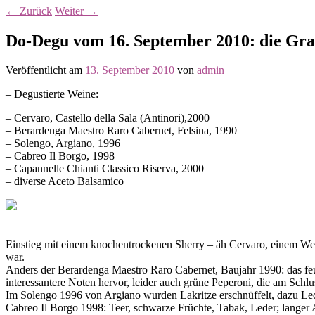
←
Zurück
Weiter
→
Do-Degu vom 16. September 2010: die Gra
Veröffentlicht am
13. September 2010
von
admin
– Degustierte Weine:
– Cervaro, Castello della Sala (Antinori),2000
– Berardenga Maestro Raro Cabernet, Felsina, 1990
– Solengo, Argiano, 1996
– Cabreo Il Borgo, 1998
– Capannelle Chianti Classico Riserva, 2000
– diverse Aceto Balsamico
Einstieg mit einem knochentrockenen Sherry – äh Cervaro, einem Wei
war.
Anders der Berardenga Maestro Raro Cabernet, Baujahr 1990: das feu
interessantere Noten hervor, leider auch grüne Peperoni, die am Schlu
Im Solengo 1996 von Argiano wurden Lakritze erschnüffelt, dazu Lede
Cabreo Il Borgo 1998: Teer, schwarze Früchte, Tabak, Leder; langer